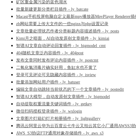
矿区重金属污染的蓝色湖水
批量新建更新分类栏目插件 - ly_batcate
Macast手机投屏电脑自定义最新mpv播放器MpvPlayer Renderer
zb网站需要上传大文件的一些nginx与php设置记录
文章批量处理状态作者分类标题内容描述插件 - ly_posts
Kimi月之暗面，AI自动发原创文章插件 - ly_kimiai
智谱AI文章自动评论回复插件 - ly_bigmodel_cmt
404随机文章泛内容插件 - ly_404post
发布文章同时发布评论内容插件 - ly_postcmt
二氧化氯消毒片确实好用，鱼缸水也不黄了
登录可见评论可见隐藏内容插件 - ly_isview
批量添加网站用户插件 - ly_batuser
编辑文章自动跳转当前状态的下一个文章插件 - ly_postedit
智谱AI大模型，自动发原创文章插件 - ly_bigmodel
自动提取权重流量关键词插件 - ly_getkey
微信扫码授权登录插件 - ly_wxlogin
文章图片灯箱幻灯片相册插件 - ly_lightgallery
腾讯云阿里云华为云百度云七牛云又拍云其它小厂通用AWSS3
AWS_S3协议FTP通用对象存储插件 - ly_aws_s3