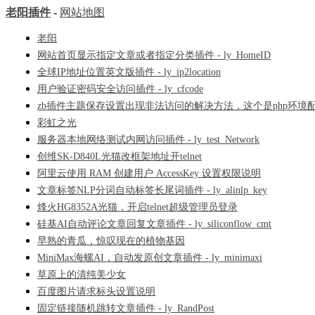
老阳插件
-
网站地图
老阳
网站首页显示指定文章或者指定分类插件 - ly_HomeID
全球IP地址位置英文版插件 - ly_ip2location
用户验证密码安全访问插件 - ly_cfcode
zb插件主题保存设置出现非法访问的解决方法，这个是php环境
彩虹之光
服务器本地网络测试内网访问插件 - ly_test_Network
创维SK-D840L光猫改框架地址开telnet
阿里云使用 RAM 创建用户 AccessKey 设置权限说明
文章标签NLP分词自动标签长尾词插件 - ly_alinlp_key
烽火HG8352A光猫，开启telnet超级管理员登录
硅基AI自动评论文章回复文章插件 - ly_siliconflow_cmt
早熟的青瓜，惊叹现在的植物基因
MiniMax海螺AI，自动发原创文章插件 - ly_minimaxi
草原上的清纯美少女
百度图片请求标头设置说明
固定链接随机跳转文章插件 - ly_RandPost