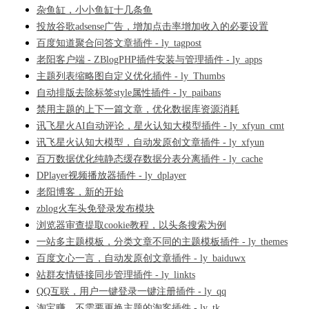
杂鱼缸，小小鱼缸十几条鱼
投放谷歌adsense广告，增加点击率增加收入的必要设置
百度知道聚合问答文章插件 - ly_tagpost
老阳客户端 - ZBlogPHP插件安装与管理插件 - ly_apps
主题列表缩略图自定义优化插件 - ly_Thumbs
自动排版去除标签style属性插件 - ly_paibans
禁用主题的上下一篇文章，优化数据库资源消耗
讯飞星火AI自动评论，星火认知大模型插件 - ly_xfyun_cmt
讯飞星火认知大模型，自动发原创文章插件 - ly_xfyun
百万数据优化纯静态缓存数据分表分离插件 - ly_cache
DPlayer视频播放器插件 - ly_dplayer
老阳博客，新的开始
zblog火车头免登录发布模块
浏览器审查提取cookie教程，以头条搜索为例
一站多主题模板，分类文章不同的主题模板插件 - ly_themes
百度文心一言，自动发原创文章插件 - ly_baiduwx
站群友情链接同步管理插件 - ly_linkts
QQ互联，用户一键登录一键注册插件 - ly_qq
淘宝赚，不需要更换主题的淘客插件 - ly_tk