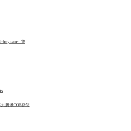
myisam引擎
s
库到腾讯COS存储