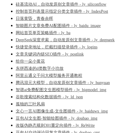
硅基流动AI，自动发原创文章插件 - ly_siliconflow
控制首页列表显示指定分类文章插件 - ly_IndexPost
日落黄昏，青春余晖
智能图片文章免费AI配图插件 - ly_baidu_image
网站首页单页策略插件 - ly_ba
DeepSeek深度求索，自动发原创文章插件 - ly_deepseek
快捷登录地址，拦截扫描登录插件 - ly_logins
文章关键词内链SEO插件 - ly_postlink
给你一朵小黄花
东拼西凑的d类数字小功放
阿里云通义千问大模型服务开通教程
腾讯混元大模型，自动发原创文章插件 - ly_hunyuan
智谱ai免费配图文生图模型插件 - ly_bigmodel_img
谷歌搜索结构化数据插件 - ly_ld_json
孤独的三叶风扇
文心一言AI图像生成-文生图插件 - ly_baiduwx_img
豆包AI文生图-智能绘图插件 - ly_doubao_img
改版伪静态规则301重定向插件 - ly_ReWrite
豆包AI自动评论回复文章插件 - ly_doubao_cmt