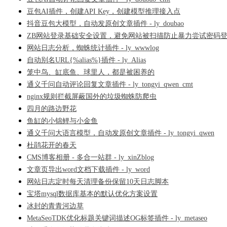
豆包AI插件，创建API Key，创建模型推理接入点
抖音豆包大模型，自动发原创文章插件 - ly_doubao
ZB网站登录基础安全设置，避免网站被扫描防止暴力尝试密码
网站日志分析，蜘蛛统计插件 - ly_wwwlog
自动别名URL{%alias%}插件 - ly_Alias
笼中鸟、缸底鱼、球里人，都是被困养的
通义千问自动评论回复文章插件 - ly_tongyi_qwen_cmt
nginx规则拦截屏蔽国外的垃圾蜘蛛防爬虫
四月的路边野花
鱼缸的小锦鲤与小金鱼
通义千问大语言模型，自动发原创文章插件 - ly_tongyi_qwen
杜鹃花开的春天
CMS博客相册 - 多合一站群 - ly_xinZblog
文章页导出word文档下载插件 - ly_word
网站日志定时每天清理备份保留10天日志脚本
宝塔mysql数据库基本的默认优化方案设置
冰封的青青河边草
MetaSeoTDK优化标题关键词描述OG标签插件 - ly_metaseo