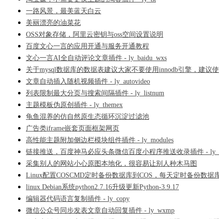
一路风景，最美蓝天白云
美丽漂亮的油菜花
OSS对象存储，阿里云密钥与oss空间设置说明
百度文心一言的应用开通与服务开通教程
文心一言AI全自动评论文章插件 - ly_baidu_wxs
关于mysql数据库的数据表建议大家不要使用innodb引擎，建议使用
文章自动插入随机视频插件 - ly_autovideo
列表限制最大分页与搜索间隔插件 - ly_listnum
主题模板伪原创插件 - ly_themex
龟鱼混养的仿自然原生态循环沉淀过滤池
广告类iframe嵌套页面框架网页
高性能主题附加侧边栏模块组件插件 - ly_modules
链接推送，百度神马必应头条微信百度小程序推送收录插件 - ly_t
采集别人的网站小心原图本地化，很容易让别人种木马图
Linux配置COSCMD定时备份数据库到COS，每天定时备份数据
linux Debian系统python2.7.16升级更新Python-3.9.17
编辑器代码语言复制插件 - ly_copy
微信公众号同步发表文章自动回复插件 - ly_wxmp