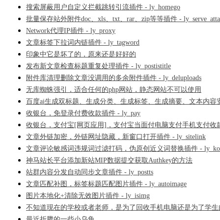
搜索屏蔽用户自定义拦截跳转引流插件 - ly_homego
批量保存站外附件doc、xls、txt、rar、zip等等插件 - ly_serve_attac
Network代理IP插件 - ly_proxy
文章标签下拉词内链插件 - ly_tagword
印象中它是坏了的，原来还是好好的
发布新文章检查标题重复处理插件 - ly_postistitle
附件库清理删除文章没调用的多余附件插件 - ly_deluploads
无库蜘蛛强引，适合任何的php网站，静态网站不可以使用
百度ai生成双标题、生成分类、生成标签、生成摘要、文本内容安全插件 -
收银台，免登录付费收款插件 - ly_pay
收银台，支付宝[网页应用]，支付宝当面付电脑支付手机支付收
文章外链加密，外链网址隐藏，新窗口打开插件 - ly_sitelink
文章评论敏感词违规词过滤打码，伪原创近义词替换插件 - ly_kot
神马站长平台添加新站MIP数据提交获取Authkey的方法
站群内容分发自动同步文章插件 - ly_postts
文章匹配补图，标签标题匹配图片插件 - ly_autoimage
图片本地化+清除无效图片插件 - ly_isimg
不知道现在的学校或者老师，是为了回收手机电脑还是为了学生
最近折腾的一些小乌龟