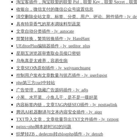
淘宝客插件，淘宝联盟的联盟 Pid，联盟 Key，联盟 Secret，
收银台，微信支付的微信公众号设置信息
清空删除全站文章、标签、分类、用户、评论、附件插件 - ly_dela
具有特异香气的草本调味料型蔬菜
文章自动分类插件 - ly_autocate
简繁转换，繁简转换插件 - ly_HansHant
UEditorPlus编辑器插件 - ly_ueditor_plus
星期五浏览器审查取会员接口密钥
乌龟真是太难养，容易生病
文章SEO伪原创插件 - ly_weiyuanchuang
控制用户发布文章数量与状态插件 - ly_userIspost
php第三方curl中转站
广告管理，隐藏广告源码插件 - ly_adjs
小葱、水芹菜、小鱼儿干，是不是一碟好菜
内容标签内链，文章TAG内链SEO插件 - ly_posttaglink
腾讯AI机器翻译与文本内容安全插件 - ly_aiqq
TXT导入文章，文章批量导出TXT文件插件 - ly_txtpost
nginx+php脚本超时502的问题
织梦转ZB，dedecms转zblogphp插件 - ly_detozb