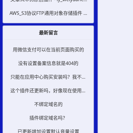
uang
AWS_S3协议FTP通用对象存储插件 - l
y_aws_s3
最新留言
用微信支付可以在当前页面购买的
没有设置备案信息就是404的
只能在应用中心购买安装吗？我不用
支付宝呀
这个插件还更新吗，好像现在使用直
接变成404了
不绑定域名的
插件绑定域名吗？
已更新增加设置默认音量设置