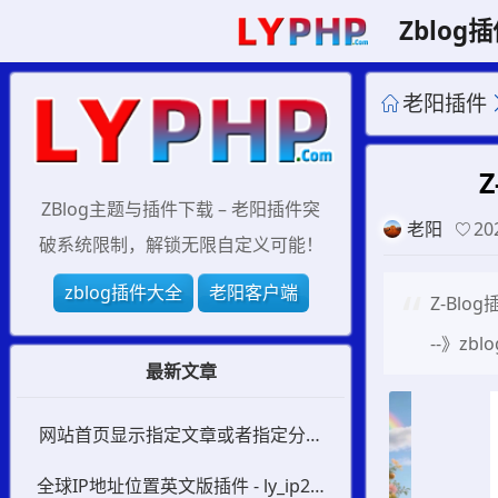
Zblog
老阳插件
ZBlog主题与插件下载 – 老阳插件突
老阳
20
破系统限制，解锁无限自定义可能！
zblog插件大全
老阳客户端
Z-Bl
--》zb
最新文章
网站首页显示指定文章或者指定分类
插件 - ly_HomeID
全球IP地址位置英文版插件 - ly_ip2lo