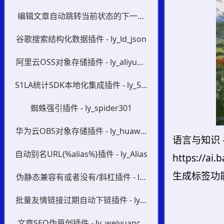
编辑文章自动跳转当前状态的下一个
文章插件 - ly_postedit
谷歌搜索结构化数据插件 - ly_ld_json
阿里云OSS对象存储插件 - ly_aliyuno
ss
51LA统计SDK本地化集成插件 - ly_51l
a
蜘蛛强引插件 - ly_spider301
华为云OBS对象存储插件 - ly_huawei
语言与知识 
obs
自动别名URL{%alias%}插件 - ly_Alias
https://ai
生成标签功
伪静态兼容有或者没有/斜杠插件 - ly_
urls
批量友情链接过期自动下链插件 - ly_li
nks
文章SEO伪原创插件 - ly_weiyuanch