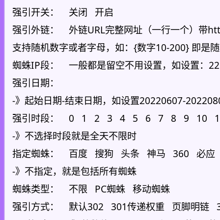
强引开关： 关闭 开启
强引外链： 外链URL完整网址（一行一个）带http(
支持随机数字或者字母，如：{数字10-200} 即是随
蜘蛛IP段： 一般都是留空不用设置，如设置：220.1
强引日期：
-》起始日期-结束日期，如设置20220607-202
强引时段： 0 1 2 3 4 5 6 7 8 9 10 11
-》不选择时段就是全天不限时
指定蜘蛛： 百度 搜狗 头条 神马 360 必
-》不指定，就是包括所有蜘蛛
蜘蛛类型： 不限 PC蜘蛛 移动蜘蛛
强引方式： 默认302 301传递权重 页脚明链 