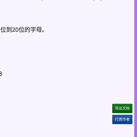
10位到20位的字母。
23
导出文档
打赏作者