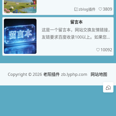
功能（付费复制，下载付费，文章导出
3809
zblog插件
文档word付费下载文档docx、付费阅
读全文、付费查看隐藏内容、用户自定
留言本
义付款打赏网站）支持微信Native支
这是一个留言本，网站交换友情链接，
付、JSAPI支付、H5支付，支付宝当面
友链要求百度收录100以上。如果您发
付、网站支付、手机支付、码支付、易
现有什么问题或者什么建议，请与我联
支付、虎皮椒个人收款接口，支持包月
10092
系-》QQ：1261211881
VI
Copyright © 2026
老阳插件
zb.lyphp.com
网站地图