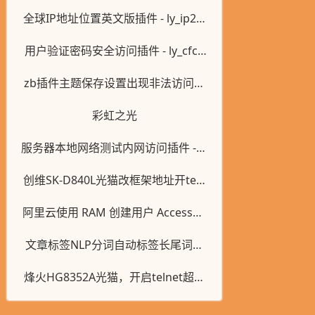
插件 - ly_HomeID
全球IP地址位置英文版插件 - ly_ip2lo
cation
用户验证密码安全访问插件 - ly_cfco
de
zb插件主题保存设置出现非法访问的
解决方法，这个是php环境配置的问
彩虹之光
题
服务器本地网络测试内网访问插件 - ly
_test_Network
创维SK-D840L光猫改框架地址开teln
et
阿里云使用 RAM 创建用户 AccessKe
y 设置权限说明
文章标签NLP分词自动标签长尾词插
件 - ly_alinlp_key
烽火HG8352A光猫，开启telnet超级
管理员登录