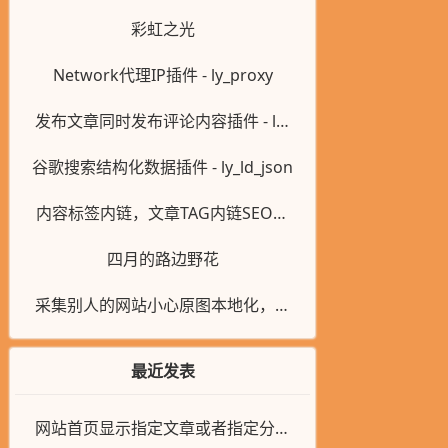
ubao_cmt
彩虹之光
Network代理IP插件 - ly_proxy
发布文章同时发布评论内容插件 - ly_
postcmt
谷歌搜索结构化数据插件 - ly_ld_json
内容标签内链，文章TAG内链SEO插
件 - ly_posttaglink
四月的路边野花
采集别人的网站小心原图本地化，很
容易让别人种木马图
最近发表
网站首页显示指定文章或者指定分类