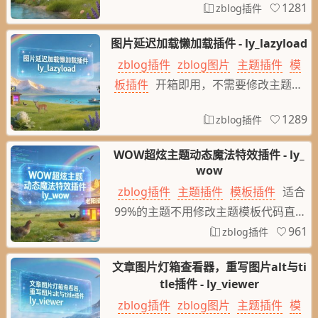
1281
zblog插件
在浏览文章与页面就可以直接复制代码
语言内容，如果文章与页面中如果没有
图片延迟加载懒加载插件 - ly_lazyload
代码语言内容，就不加载复制功能文
zblog插件
zblog图片
主题插件
模
件。效果看这里： function clipbo
板插件
开箱即用，不需要修改主题程
ard_info(e, t) { e = $(e.trig
序，文章与页面内图片加载优化插件，
1289
zblog插件
图片延迟加载，图片懒加载全站页面内
的图片加载优化插件，图片延时加载，
WOW超炫主题动态魔法特效插件 - ly_
图片懒加载，提升网页加载速度功能开
wow
关：load图片：-》默认图片地址：预
zblog插件
主题插件
模板插件
适合
设原图：-》默认数值：1，网页中的第
99%的主题不用修改主题模板代码直接
1个图片直接调用图片，往后的图片就
加持超炫魔法特效，默认只需要开启就
961
zblog插件
使用延迟加载内容图片：-》特殊
可以让主题加持超炫魔法特效，也可以
文章图片灯箱查看器，重写图片alt与ti
自定义页面元素各自不同的魔法特效设
tle插件 - ly_viewer
置也是很简单的，参考css与jquery，
zblog插件
zblog图片
主题插件
模
如有不明白或者需要指导请与我联系。