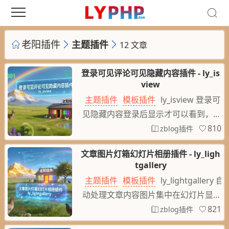
老阳插件
主题插件
12 文章
登录可见评论可见隐藏内容插件 - ly_is
view
主题插件
模板插件
ly_isview 登录可
见隐藏内容登录后显示才可以看到，或
者评论可见隐藏内容评论后显示才可以
810
zblog插件
看到隐藏内容，支持设置用户级别开放
文章图片灯箱幻灯片相册插件 - ly_ligh
隐藏内容，支持静态缓存页面
tgallery
主题插件
模板插件
ly_lightgallery 自
动处理文章内容图片集中在幻灯片显示
相册灯箱，文章图片SEO优化，Swiper
821
zblog插件
轮播图幻灯片，Swiper + lightGallery