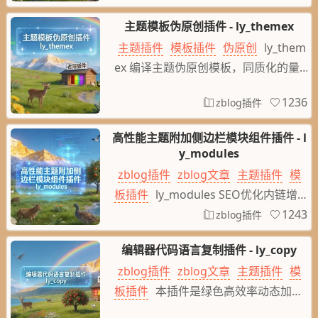
大分页翻页限制，降低大数据文章多的
主题模板伪原创插件 - ly_themex
翻页资源消耗，也可以有效从列表翻页
主题插件
模板插件
伪原创
ly_them
防止采集，网站搜索限制每次搜索间隔
ex 编译主题伪原创模板，同质化的量产
设置，搜索结果页翻页限制
主题立即改变唯一性主题模板，在模板
1236
zblog插件
文件html的标签元素给class加上随机
元素值立即伪原创性唯一性的html模板
高性能主题附加侧边栏模块组件插件 - l
格式
y_modules
zblog插件
zblog文章
主题插件
模
板插件
ly_modules SEO优化内链增加
站内文章链接，高性能低消耗资源的随
1243
zblog插件
机文章组件、文章页显示当前分类的最
编辑器代码语言复制插件 - ly_copy
新文章或者随机文章，列表其它页显示
zblog插件
zblog文章
主题插件
模
全站的最新文章或者随机文章，热门文
板插件
本插件是绿色高效率动态加
章阅读模块，热门评论文章回复模块，
载，在编辑器加添加的代码语言内容，
随机标签模块