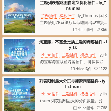
主题列表缩略图自定义优化插件 - ly_T
是一款轻量级、可定制、响应式、模块
humbs
化的jQuery LightBox图片画廊插件。
主题插件
模板插件
ly_Thumbs 优化
它支持移动触摸设备,支持键盘控制,多
主题使用ZB系统默认缩略图出现重复产
种动画过渡效果
生大量默认缩略图文件的问题，几百上
866
zblog插件
千万缩略图优化分文件夹存放固定缩略
淘宝赚，不需要更换主题的淘客插件 - l
图URL解决URL改变失效的问题，优化
y_tk
保持原缩略图的图片路径，增加设置缩
zblog插件
主题插件
模板插件
ly_tk
略图图片压缩率减小图片体积加快网络
淘宝客淘宝联盟淘客插件、拼多多联盟
响应提升用户体验，列表缩略图可以自
多多进宝插件、不需要更换主题的淘宝
2128
zblog插件
定义图片随机调用。
客，商品信息自动化自动实时更新，异
列表限制最大分页与搜索间隔插件 - ly_
步加载类似投放广告对SEO优化影响
listnum
小，所有新旧文章都可以自动根据文章
zblog插件
主题插件
模板插件
ly_lis
标签关联商品优惠券插件
tnum 列表限制最大的分页数量，分类
列表与标签列表与搜索列表独立设置最
768
zblog插件