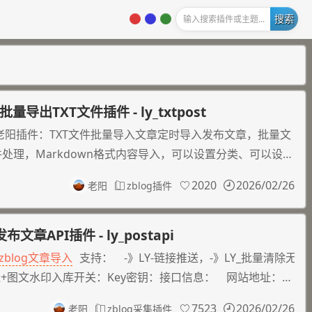
老阳插件站内搜索插件或主题...
导出TXT文件插件 - ly_txtpost
post 老阳插件：TXT文件批量导入文章定时导入发布文章，批量文
件处理，Markdown格式内容导入，可以设置分类、可以设置t
以设置文章统一标签，支持导入导出文章的metas自定义字段
2020
2026/02/26
老阳
zblog插件
章API插件 - ly_postapi
zblog文章导入
支持： -》LY-链接推送，-》LY_批量清除无
造+图文水印入库开关：Key密钥：接口信息： 网站地址：内
def248de5dec25540b16c3266e466d&完整接口地址：也可以
7523
2026/02/26
老阳
zblog采集插件