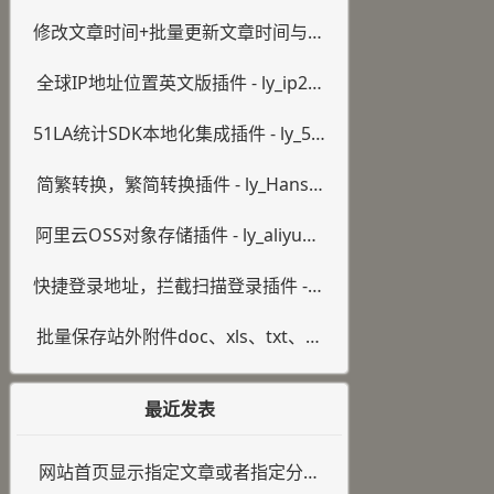
ate
修改文章时间+批量更新文章时间与阅
读量插件 - ly_posttime
全球IP地址位置英文版插件 - ly_ip2lo
cation
51LA统计SDK本地化集成插件 - ly_51l
a
简繁转换，繁简转换插件 - ly_HansH
ant
阿里云OSS对象存储插件 - ly_aliyuno
ss
快捷登录地址，拦截扫描登录插件 - ly
_logins
批量保存站外附件doc、xls、txt、ra
r、zip等等插件 - ly_serve_attachme
nt
最近发表
网站首页显示指定文章或者指定分类