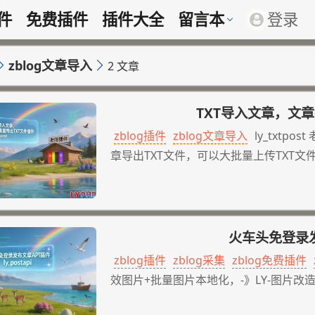
插件
免费插件
插件大全
留言本
登录
zblog文章导入
2 文章
TXT导入文章，文章批量
zblog插件
zblog文章导入
ly_txt
章导出TXT文件，可以大批量上传TXT文
xt文章状态、可以设置标题重复处理，可
参数
火车头免登录发布文
zblog插件
zblog采集
zblog免费插件
效图片+批量图片本地化，-》LY-图片改
容发布参数：ly_postapi.php?key=da