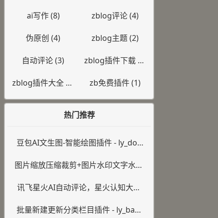
ai写作
(8)
zblog评论
(4)
伪原创
(4)
zblog主题
(2)
自动评论
(3)
zblog插件下载
(1)
zblog插件大全
(1)
zb免费插件
(1)
热门推荐
豆包AI文生图-智能绘图插件 - ly_dou
bao_img
图片缩放压缩裁剪+图片水印文字水印
插件 - ly_PictureMakeover
讯飞星火AI自动评论，星火认知大模
型插件 - ly_xfyun_cmt
批量新建更新分类栏目插件 - ly_batc