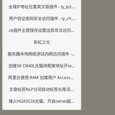
插件 - ly_HomeID
全球IP地址位置英文版插件 - ly_ip2lo
cation
用户验证密码安全访问插件 - ly_cfco
de
zb插件主题保存设置出现非法访问的
解决方法，这个是php环境配置的问
彩虹之光
题
服务器本地网络测试内网访问插件 - ly
_test_Network
创维SK-D840L光猫改框架地址开teln
et
阿里云使用 RAM 创建用户 AccessKe
y 设置权限说明
文章标签NLP分词自动标签长尾词插
件 - ly_alinlp_key
烽火HG8352A光猫，开启telnet超级
管理员登录