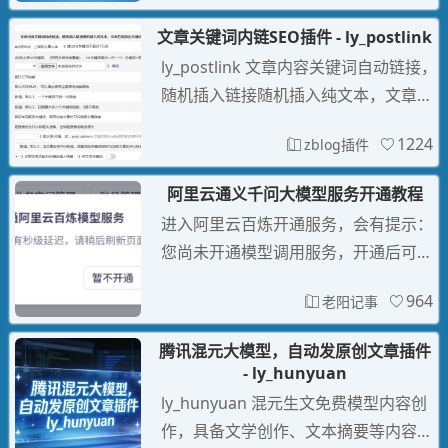
录 /zb_system/cmd.php?act=verify
文章关键词内链SEO插件 - ly_postlink
ly_postlink 文章内容关键词自动链接，
随机插入链接随机插入纯文本，文章匹
配指定关键词利于SEO优化的文章内
1224
zblog插件
链，几万关键词高性能链接处理，支持
关键词随机链接或者指定链接，支持各
阿里云通义千问大模型服务开通教程
个分类的文章不同关键词内链，关键词
进入阿里云百炼开通服务，会有提示：
自动设置文章TAG标签。
您尚未开通模型调用服务，开通后可调
用模型#/model-market
964
老阳记事
腾讯混元大模型，自动发原创文章插件
- ly_hunyuan
ly_hunyuan 混元生文免费模型内容创
作，具备文学创作、文本摘要等内容创