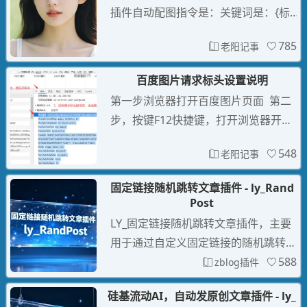
插件自动配图指令是：关键词是：{标
章内容伪原创改写双标题生成标签生成
题}\n要求：人像摄影，优雅，纯洁，
摘要。
785
老阳记事
大自然背景，细节清晰
百度图片请求标头设置说明
第一步浏览器打开百度图片页面 第二
步，按键F12快捷键，打开浏览器开发
者工具后，然后点击网络工具，再点一
548
老阳记事
下刷新，然后在名称栏选择第一个点
击。第三步，在右侧第一个标头功能，
固定链接随机跳转文章插件 - ly_Rand
找到请求标头信息，然后全选复制到插
Post
件粘贴设置。
LY_固定链接随机跳转文章插件，主要
用于通过自定义固定链接的随机跳转策
略，提升网站内容曝光率、用户停留时
588
zblog插件
间及搜索引擎友好度，通过智能化的内
硅基流动AI，自动发原创文章插件 - ly_
容分发机制，间接提升了网站的SEO表