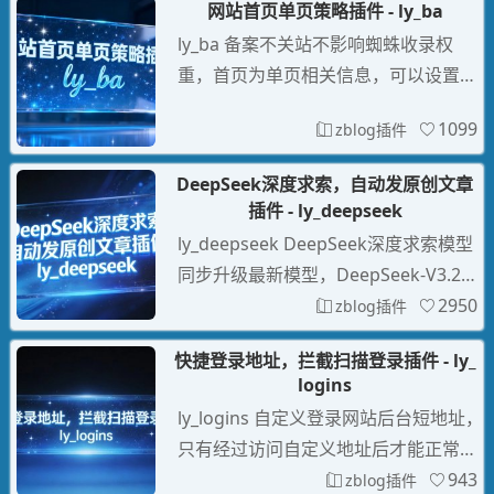
网站首页单页策略插件 - ly_ba
成文章AI图片，自动添加标题水印随机
ly_ba 备案不关站不影响蜘蛛收录权
背景颜色
重，首页为单页相关信息，可以设置备
案信息，过滤蜘蛛不会拦截蜘蛛、手
1099
zblog插件
机、内页不受影响，可以设置限制电脑
访问限制手机访问，支持指定IP地区位
DeepSeek深度求索，自动发原创文章
置策略，支持JS加载iframe框架显示单
插件 - ly_deepseek
页，支持使用应用中心的三款IP地址插
ly_deepseek DeepSeek深度求索模型
件。
同步升级最新模型，DeepSeek-V3.2
（非思考模式）与（思考模式），Dee
2950
zblog插件
pSeek-V3与DeepSeek-R1已是历史，
快捷登录地址，拦截扫描登录插件 - ly_
无限可能，在目前大模型主流榜单中，
logins
DeepSeek-V3 在开源模型中位列榜
ly_logins 自定义登录网站后台短地址，
首，与世界上最先进的闭源模型不分伯
只有经过访问自定义地址后才能正常登
仲，伪原
录，直接拦截阻止假蜘蛛异常的扫描登
943
zblog插件