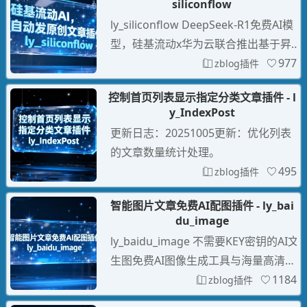
siliconflow
现，其分类控制、路径自定义功能，既
ly_siliconflow DeepSeek-R1免费AI模
保障了用户体验，又符合搜索引擎算法
型，硅基流动x华为云联合推出基于昇
规则，尤其适合内容量大、需激活长尾
腾云的DeepSeek R1 V3推理服务，硅
977
zblog插件
流量的网站，结合其他SE
基流动致力于打造规模化、标准化、高
控制首页列表显示指定分类文章插件 - l
效能 AI Infra 平台，提供高效能、低成
y_IndexPost
本的多品类 AI 模型服务，自动文本生
更新日志：20251005更新：优化列表
成的神器，原创文章创作新利器让你轻
的文章数量统计处理。
松创作
495
zblog插件
智能图片文章免费AI配图插件 - ly_bai
du_image
ly_baidu_image 不需要KEY密钥的AI文
生图免费AI图像生成工具与海量高清
图，免费智能AI图像生成工具与海量高
1184
zblog插件
清图片资源，根据文章标题内容自动生