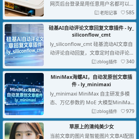
网页后台登录是用任意用户名都可以登
录的（相信其它版本的也是一样），它
585
老阳记事
只是单一验证输入密码对就可以登录
硅基AI自动评论文章回复文章插件 - ly_
的，所以普通用户密码与管理密码不要
siliconflow_cmt
设置一样的，以下内容我是只针对电信
ly_siliconflow_cmt 硅基流动AI文章自
版HG8352A光猫开启telnet测试，其它
动评论自动回复，文章定时自动评论自
移动联通版或者HG8552A大致应该也
动发布原创智能评论，自动回答文章问
340
zblog插件
是
题，随机文章自动评论留言，增加文章
MiniMax海螺AI，自动发原创文章插
的活跃度与热度，有利于seo收录，评
件 - ly_minimaxi
论者随机用户名随机IP地址随机浏览器
ly_minimaxi MiniMax 自主研发多模
UA。
态、万亿参数的 MoE 大模型MiniMax-
Text-01、abab6.5s、并基于DeepSee
979
zblog插件
k-R1大模型推出海螺AI，自动文本生成
草原上的清纯美少女
的神器，原创文章创作新利器让你轻松
当前文章的图片是智能图片文章AI配图
创作高质量文章！，伪原创洗稿改写文