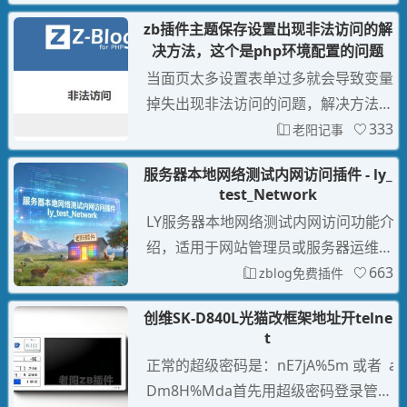
可以放广告代码。
zb插件主题保存设置出现非法访问的解
决方法，这个是php环境配置的问题
当面页太多设置表单过多就会导致变量
掉失出现非法访问的问题，解决方法是
去修改php的max_input_vars传入变量
333
老阳记事
的最大限制值在服务器找到网站相应ph
服务器本地网络测试内网访问插件 - ly_
p的版本设置，在【配置文件】，在大
test_Network
约397行左右找到：;max_input_vars =
LY服务器本地网络测试内网访问功能介
1000 删除注释符号 ; 如果默认1000也
绍，适用于网站管理员或服务器运维人
还是出现非
员快速排查内网访问问题：核心功能一
663
zblog免费插件
键测试内网连通性通过「测试本站」按
创维SK-D840L光猫改框架地址开telne
钮快速检测服务器能否正常访问自身网
t
站。测试结果实时反馈，若失败会触发
正常的超级密码是：nE7jA%5m 或者 a
故障排查指引。智能故障诊断当测试失
Dm8H%Mda首先用超级密码登录管理
败时，界面自动提供 3 类常见问题解决