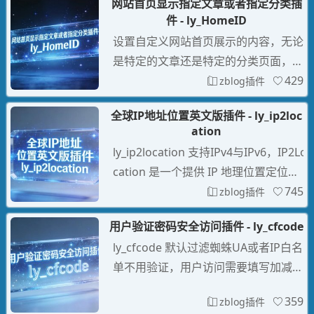
网站首页显示指定文章或者指定分类插
在线更新、一键安装插件/主题，集中
件 - ly_HomeID
管理已购和免费插件，是提升Z-Blog建
设置自定义网站首页展示的内容，无论
站效率的必备助手。
是特定的文章还是特定的分类页面，都
可以通过简单的配置实现，首页显示为
429
zblog插件
指定ID的文章页或者显示指定ID分类
全球IP地址位置英文版插件 - ly_ip2loc
页，可灵活指定文章或分类显示在网站
ation
首页。灵活性与自定义：通过LY_Hom
ly_ip2location 支持IPv4与IPv6，IP2Lo
eID插件，管理员可以轻松地自定义网
cation 是一个提供 IP 地理位置定位服
站首页的内容展示，无需修改网站代码
务的解决方案，能够通过 IP 地址确定
745
zblog插件
或进行复杂的设置。提
用户或设备的地理IP位置信息，IP2Loc
用户验证密码安全访问插件 - ly_cfcode
ation LITE 数据库每月更新，支持API
ly_cfcode 默认过滤蜘蛛UA或者IP白名
接口实时查询不需要IP数据库。
单不用验证，用户访问需要填写加减验
证码或者密码才能访问网站内容，可以
359
zblog插件
设置安全访问的有效时间，拦截验证页