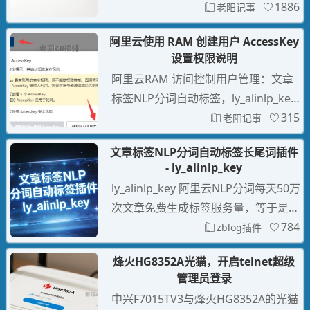
首页，然后按F12快捷键浏览器审核元
1886
老阳记事
方案：DNS解析检查
素，或者右键点审查元素，找到：然后
阿里云使用 RAM 创建用户 AccessKey
双击 template.gch ，修改为：修改后
设置权限说明
是这样：就可以正常开启telnet功能
阿里云RAM 访问控制用户管理：文章
了。另一个方法是，也是必须管理员超
标签NLP分词自动标签，ly_alinlp_key -
级密码登录管理后，访问：选
老阳插件
315
老阳记事
文章标签NLP分词自动标签长尾词插件
- ly_alinlp_key
ly_alinlp_key 阿里云NLP分词每天50万
次文章免费生成标签服务量，等于是不
需要额外成本的生成tags标签，并且支
784
zblog插件
持火车头采集与其它自动发布的文章自
烽火HG8352A光猫，开启telnet超级
动生成标签，可以批量把旧文章没有标
管理员登录
签的文章自动生成补加标签。
中兴F7015TV3与烽火HG8352A的光猫