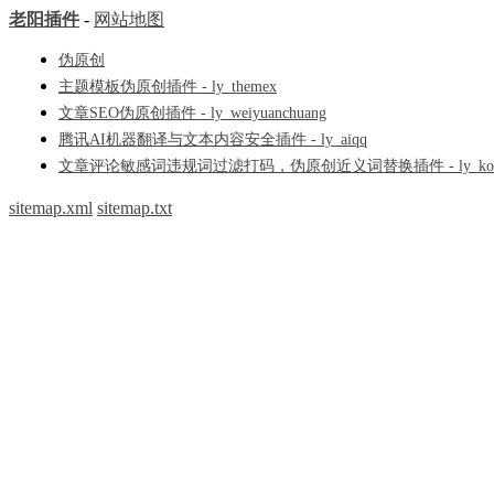
老阳插件
-
网站地图
伪原创
主题模板伪原创插件 - ly_themex
文章SEO伪原创插件 - ly_weiyuanchuang
腾讯AI机器翻译与文本内容安全插件 - ly_aiqq
文章评论敏感词违规词过滤打码，伪原创近义词替换插件 - ly_kot
sitemap.xml
sitemap.txt